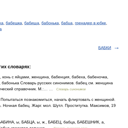
ха
,
бабешка
,
бабища
,
бабонька
,
бабца
,
гренадер в юбке
,
а
БАБКИ
гих словарях:
конь с яйцами, женщина, бабенция, бабеха, бабеночка,
а, бабонька Словарь русских синонимов. бабец см. женщина
тический справочник. М.:… …
Словарь синонимов
. Попытаться познакомиться, начать флиртовать с женщиной.
 Ночная бабец. Жарг. мол. Шутл. Проститутка. Максимов, 19
БИНА, ы, БАБЦА, ы, ж., БАБЕЦ, бабца, БАБЕШНИК, а,