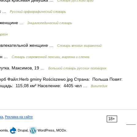
 бабца красивая девушка …
Словарь русского арго
муж …
Русский орфографический словарь
ой женщине …
Энциклопедический словарь
аргон
О привлекательной женщине …
Словарь многих выражений
гон …
Cловарь современной лексики, жаргона и сленга
итутка. Максимов, 19 …
Большой словарь русских поговорок
рб Файл:Herb gminy Rościszewo.jpg Страна: Польша Повят:
лощадь: 115,08 км² Население: 4405 чел …
Википедия
ка
,
Реклама на сайте
18+
omla,
Drupal,
WordPress, MODx.