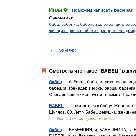
Игры ⚽
Поможем написать реферат
Синонимы
:
баба
,
бабенка
,
бабеночка
,
бабенция
,
бабе
женщина
,
конь с яйцами
,
марфа посадниц
АФЕРИСТ
Смотреть что такое "БАБЕЦ" в дру
бабец
— бабища, баба, марфа посадница, 
бабешка, гренадер в юбке, бабца, бабенк
Словарь синонимов русского языка. Прак
БАБЕЦ
— Приколоться к бабцу. Жарг. мол
Щуплов, 89. /em> Бабец девушка, женщина.
…
Большой словарь русских поговорок
бабец
— БАБЕНЦИЯ, и, БАБЕШНИЦА, ы, БА