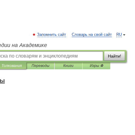
Запомнить сайт
Словарь на свой сайт
RU
едии на Академике
Найти!
Толкования
Переводы
Книги
Игры ⚽
зы