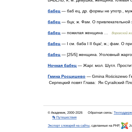
БАБЕЛЬ, я, м. Девушка, женщина. Клёвая
бабец
— баб ец, др. формы не употр., 
бабец
— бца; ж. Фам. О привлекательн
бабец
— пожилая женщина …
Воровской ж
бабец
— I см. баба I II бца/; ж.; фам. 
бабец
— [25/5] женщина. Уголовный жар
Ночная бабец
— Жарг. мол. Шутл. Прост
Гмина Росцишево
— Gmina Rościszewo Ге
Серпецкий повят Глава: Ян Сугайский П
© Академик, 2000-2026
Обратная связь:
Техподдерж
👣 Путешествия
Экспорт словарей на сайты
, сделанные на PHP,
Jo