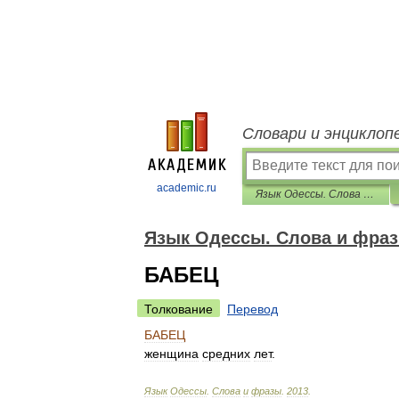
Словари и энциклоп
academic.ru
Язык Одессы. Слова и фразы
Язык Одессы. Слова и фра
БАБЕЦ
Толкование
Перевод
БАБЕЦ
женщина
средних
лет
.
Язык
Одессы
.
Слова
и
фразы
.
2013
.